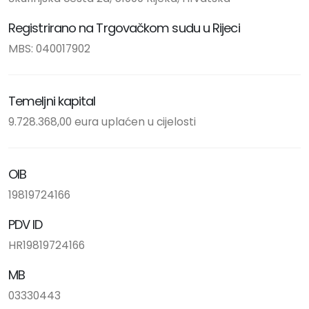
Registrirano na Trgovačkom sudu u Rijeci
MBS: 040017902
Temeljni kapital
9.728.368,00 eura uplaćen u cijelosti
OIB
19819724166
PDV ID
HR19819724166
MB
03330443